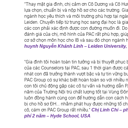
"Thay mặt gia đình, chị cảm ơn Cô Dương và Cô Hươn
lựa chọn, chuẩn bị và nộp hồ sơ cho các trường. Gia
ngành học yêu thích và môi trường phù hợp tại ngàn
Leiden. Chuyển tiếp từ trung học sang đại học là gi
các con phải xác định được con đường muốn đi. Do v
đánh giá của chị, mô hình của PAC rất phù hợp, gi
cơ sở chọn môn học cho IB và sau đó chọn ngành h
huynh Nguyễn Khánh Linh – Leiden University,
"Gia đình tôi hoàn toàn tin tưởng và bị thuyết phục
của các Counselors tại PAC, sau 1 thời gian được c
nhát con đã trưởng thành vượt bậc và tự tin vững 
PAC Group có sự khác biệt hoàn toàn so với nhiều nơi
con tôi chủ động gặp các cô tư vấn và hướng dẫn
năm của Trường Nội trú chất lượng tốt tại Vùng Đô
luôn đồng hành cùng con để hướng dẫn con cách h
bị cho hồ sơ ĐH... nhằm phát huy được những tố ch
cô, cám ơn PAC Group rất nhiều."
Chị Linh Chi – 
phí 2 năm – Hyde School, USA