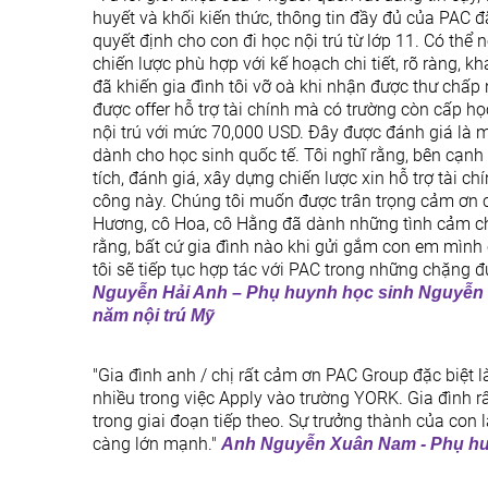
huyết và khối kiến thức, thông tin đầy đủ của PAC đã
quyết định cho con đi học nội trú từ lớp 11. Có thể 
chiến lược phù hợp với kế hoạch chi tiết, rõ ràng, k
đã khiến gia đình tôi vỡ oà khi nhận được thư chấp 
được offer hỗ trợ tài chính mà có trường còn cấp h
nội trú với mức 70,000 USD. Đây được đánh giá là m
dành cho học sinh quốc tế. Tôi nghĩ rằng, bên cạnh
tích, đánh giá, xây dựng chiến lược xin hỗ trợ tài c
công này. Chúng tôi muốn được trân trọng cảm ơn c
Hương, cô Hoa, cô Hằng đã dành những tình cảm chân
rằng, bất cứ gia đình nào khi gửi gắm con em mìn
tôi sẽ tiếp tục hợp tác với PAC trong những chặng 
Nguyễn Hải Anh – Phụ huynh học sinh Nguyễn D
năm nội trú Mỹ
"Gia đình anh / chị rất cảm ơn PAC Group đặc biệt
nhiều trong việc Apply vào trường YORK. Gia đình 
trong giai đoạn tiếp theo. Sự trưởng thành của con 
càng lớn mạnh."
Anh Nguyễn Xuân Nam - Phụ hu