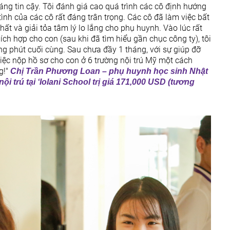
áng tin cậy. Tôi đánh giá cao quá trình các cô định hướng
 tình của các cô rất đáng trân trọng. Các cô đã làm việc bất
ất và giải tỏa tâm lý lo lắng cho phụ huynh. Vào lúc rất
ích hợp cho con (sau khi đã tìm hiểu gần chục công ty), tôi
 phút cuối cùng. Sau chưa đầy 1 tháng, với sự giúp đỡ
iệc nộp hồ sơ cho con ở 6 trường nội trú Mỹ một cách
g!"
Chị Trần Phương Loan – phụ huynh học sinh Nhật
 trú tại ‘Iolani School trị giá 171,000 USD (tương