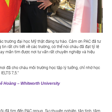
c trường đại học Mỹ thật đáng tự hào. Cảm ơn PAC đã tư
in rất chi tiết về các trường, có thể nói cháu đã đạt tỷ lệ
ay mắn tìm được nơi tư vấn rất chuyên nghiệp và hiệu
i đã cho cháu môi trường học tập lý tưởng, chỉ nhờ học
IELTS 7,5."
ế Hoàng – Whitworth University
, tôi đã tìm đến PAC group. Sự chuyên nghiệp, tận tình, tâm