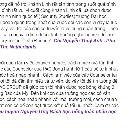
Gửi thành công
g đã hỗ trợ Khánh Linh rất tận tình trong suốt quá trình
Chúng tôi sẽ phản hồi sớm cho bạn! Xin cảm ơn!
 đình rất vui vì cuối cùng Khánh Linh đã lựa chọn được
h An ninh quốc tế ( Security Studies) trường Đại học
ai đoạn quan trọng nhất của cuộc đời các con vì đây là lúc
ây, vai trò của các cô tư vấn là vô cùng quan trọng. Theo
úp các con xác định được định hướng nghề nghiệp để làm
ọc/trường ở cấp Đại học".
Chị Nguyễn Thuý Anh - Phụ
 The Netherlands
 bởi cách làm việc chuyên nghiệp, trách nhiệm và tận tình
ác các Counselor của PAC đồng hành từ 1 cậu bé tự ti nhút
bước hoà nhập nhanh. Cách làm việc của các Counselor tại
 tôi đã đến tìm hiểu và tư vấn, do vậy tôi đã tin tưởng để
 PAC GROUP đã giúp con tôi nhận được học bổng khủng 2
ng Bắc của Mỹ. Đến khi con qua trường học các cô vẫn
ọc, cách hoà nhập nhanh với môi trường mới, cách chuẩn
ất con có để con đạt được kết quả tối ưu nhất. Cám ơn các
phụ huynh Nguyễn Ưng Bách học bổng toàn phần học