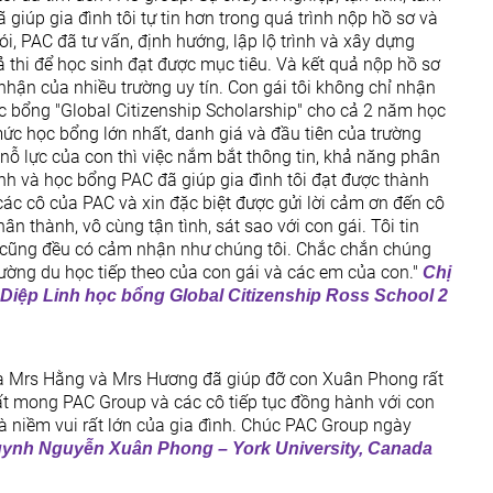
 giúp gia đình tôi tự tin hơn trong quá trình nộp hồ sơ và
nói, PAC đã tư vấn, định hướng, lập lộ trình và xây dựng
hả thi để học sinh đạt được mục tiêu. Và kết quả nộp hồ sơ
nhận của nhiều trường uy tín. Con gái tôi không chỉ nhận
ọc bổng "Global Citizenship Scholarship" cho cả 2 năm học
ức học bổng lớn nhất, danh giá và đầu tiên của trường
 nỗ lực của con thì việc nắm bắt thông tin, khả năng phân
hính và học bổng PAC đã giúp gia đình tôi đạt được thành
ác cô của PAC và xin đặc biệt được gửi lời cảm ơn đến cô
 thành, vô cùng tận tình, sát sao với con gái. Tôi tin
h cũng đều có cảm nhận như chúng tôi. Chắc chắn chúng
đường du học tiếp theo của con gái và các em của con."
Chị
iệp Linh học bổng Global Citizenship Ross School 2
 là Mrs Hằng và Mrs Hương đã giúp đỡ con Xuân Phong rất
rất mong PAC Group và các cô tiếp tục đồng hành với con
là niềm vui rất lớn của gia đình. Chúc PAC Group ngày
ynh Nguyễn Xuân Phong – York University, Canada