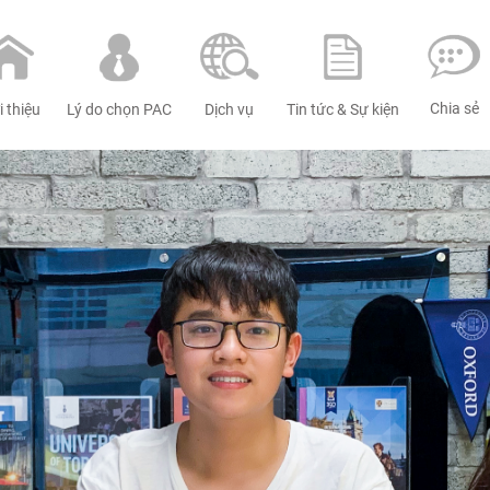
Chia sẻ
Dịch vụ
i thiệu
Tin tức & Sự kiện
Lý do chọn PAC