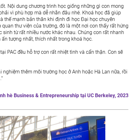
Gửi thành công
m tốt. Nội dung chương trình học giống những gì con mong
Chúng tôi sẽ phản hồi sớm cho bạn! Xin cảm ơn!
 phải vì phù hợp mà dễ nhằn đâu nhé. Khoá học đã giúp
và thế mạnh bản thân khi định đi học Đại học chuyên
 quan thư viện của trường, đó là một nơi con thấy rất hứng
c sinh từ rất nhiều nước khác nhau. Chúng con rất nhanh
ấn tượng nhất, thích nhất trong khoá học.
tại PAC đều hỗ trợ con rất nhiệt tình và cẩn thận. Con sẽ
rải nghiệm thêm môi trường học ở Anh hoặc Hà Lan nữa, rồi
."
ình hè Business & Entrepreneurship tại UC Berkeley, 2023