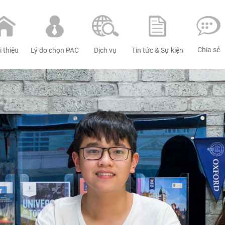
Chia sẻ
Dịch vụ
i thiệu
Tin tức & Sự kiện
Lý do chọn PAC