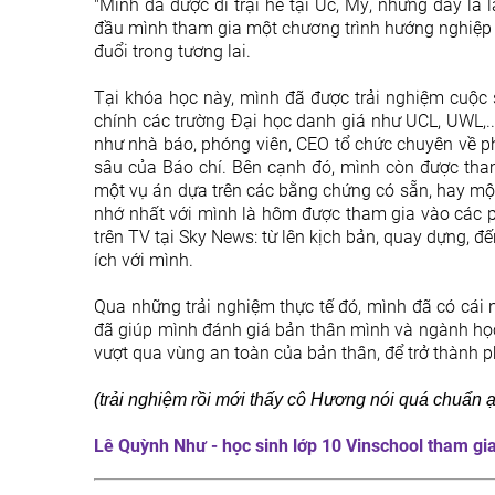
"Mình đã được đi trại hè tại Úc, Mỹ, nhưng đây là 
đầu mình tham gia một chương trình hướng nghiệp
đuổi trong tương lai.
Tại khóa học này, mình đã được trải nghiệm cuộc s
chính các trường Đại học danh giá như UCL, UWL,..
như nhà báo, phóng viên, CEO tổ chức chuyên về ph
sâu của Báo chí. Bên cạnh đó, mình còn được tham
một vụ án dựa trên các bằng chứng có sẵn, hay một
nhớ nhất với mình là hôm được tham gia vào các ph
trên TV tại Sky News: từ lên kịch bản, quay dựng, 
ích với mình.
Qua những trải nghiệm thực tế đó, mình đã có cái 
đã giúp mình đánh giá bản thân mình và ngành họ
vượt qua vùng an toàn của bản thân, để trở thành p
(trải nghiệm rồi mới thấy cô Hương nói quá chuẩn 
Lê Quỳnh Như - học sinh lớp 10 Vinschool tham gia