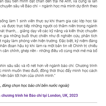
lần đầu tiên mình đặt chân đến trại hè Anh, và cũng là lần
 chuyên sâu về Báo chí – ngành học mà mình dự đinh theo
ống làm 1 sinh viên thực sự khi tham gia các lớp học tài
. và được trực tiếp những người có thâm niên trong ngành
át thanh,... giảng dạy về các kỹ năng và kiến thức chuyên
 gia những buổi thực chiến như đi nghiên cứu, phân tích
 ngày làm phóng viên hiện trường. Đặc biệt, kỷ niệm đáng
ân đoạn hậu kỳ khi làm ra một bản tin về Chính trị chiếu
đến căn chỉnh, ghép nền - những điều vô cùng mới mẻ mà bổ
nhìn sâu sắc và rõ nét hơn về ngành báo chí. Chương trình
c mình muốn theo đuổi, đồng thời thúc đẩy mình học cách
hiên bản tốt hơn của chính mình."
ạ, đừng chọn học báo chí bên nước ngoài)
 chương trình hè Báo chí tại London, UK, 2023