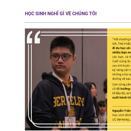
HỌC SINH NGHĨ GÌ VỀ CHÚNG TÔI