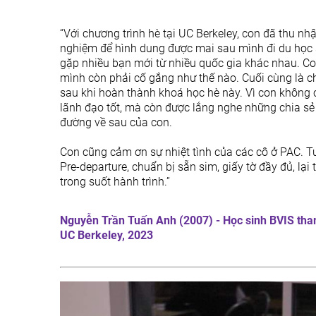
“Với chương trình hè tại UC Berkeley, con đã thu nh
nghiệm để hình dung được mai sau mình đi du học s
gặp nhiều bạn mới từ nhiều quốc gia khác nhau. Con
mình còn phải cố gắng như thế nào. Cuối cùng là ch
sau khi hoàn thành khoá học hè này. Vì con không 
lãnh đạo tốt, mà còn được lắng nghe những chia sẻ 
đường về sau của con.
Con cũng cảm ơn sự nhiệt tình của các cô ở PAC. Tu
Pre-departure, chuẩn bị sẵn sim, giấy tờ đầy đủ, lạ
trong suốt hành trình.”
Nguyễn Trần Tuấn Anh (2007) - Học sinh BVIS tham
UC Berkeley, 2023